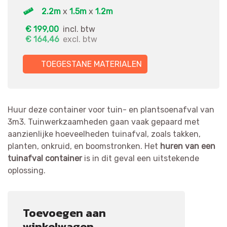
2.2m
x
1.5m
x
1.2m
€
199,00
incl. btw
€
164,46
excl. btw
TOEGESTANE MATERIALEN
GROEN- EN TUINAFVAL CONTAINER 3M³ QUANTITY
Huur deze container voor tuin- en plantsoenafval van
3m3. Tuinwerkzaamheden gaan vaak gepaard met
aanzienlijke hoeveelheden tuinafval, zoals takken,
planten, onkruid, en boomstronken. Het
huren van een
tuinafval container
is in dit geval een uitstekende
oplossing.
Toevoegen aan
winkelwagen