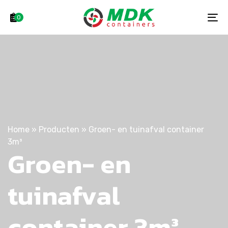
Skip
Skip
links
to
0
To
primary
na
navigation
Skip
to
content
Home
»
Producten
»
Groen- en tuinafval container
3m³
Groen- en
tuinafval
container 3m³