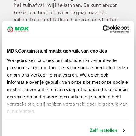
het tuinafval kwijt te kunnen. Je kunt ervoor
kiezen om heen en weer te gaan naar de
milieustraat met takken, bladeren en struiken,
of je kunt een
tuinafval container huren
. Door
een container te huren, kunt je jouw tuinafval
eenvoudig kwijt zonder je zorgen te maken
over het ophalen van de container voor
MDKContainers.nl maakt gebruik van cookies
tuinafval.
We gebruiken cookies om inhoud en advertenties te
personaliseren, om functies voor sociale media te bieden
en om ons verkeer te analyseren. We delen ook
informatie over je gebruik van onze site met onze sociale
Verschillende maten
media-, advertentie- en analysepartners die deze kunnen
puinbakken
combineren met andere informatie die je aan hen hebt
verstrekt of die zij hebben verzameld door je gebruik van
Bij het huren van een tuinafval container
hun diensten.
bieden wij verschillende maten aan om aan
jouw specifieke behoeften te voldoen. MDK
Containers staat altijd klaar met de ideale
Zelf instellen